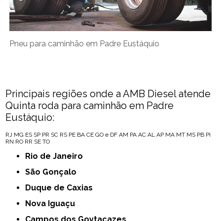
Pneu para caminhão em Padre Eustáquio
Principais regiões onde a AMB Diesel atende
Quinta roda para caminhão em Padre
Eustáquio:
RJ
MG
ES
SP
PR
SC
RS
PE
BA
CE
GO e DF
AM
PA
AC
AL
AP
MA
MT
MS
PB
PI
RN
RO
RR
SE
TO
Rio de Janeiro
São Gonçalo
Duque de Caxias
Nova Iguaçu
Campos dos Goytacazes