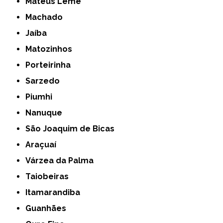
Mateus Leme
Machado
Jaíba
Matozinhos
Porteirinha
Sarzedo
Piumhi
Nanuque
São Joaquim de Bicas
Araçuaí
Várzea da Palma
Taiobeiras
Itamarandiba
Guanhães