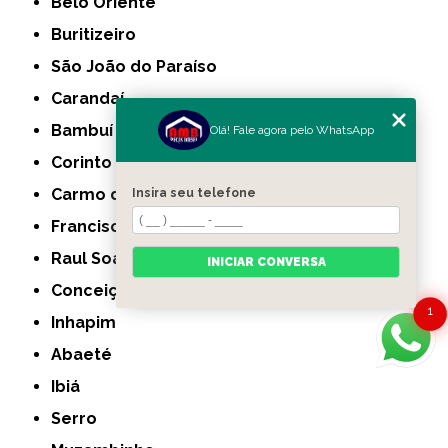
Belo Oriente
Buritizeiro
São João do Paraíso
Carandaí
Bambuí
Olá! Fale agora pelo WhatsApp
Corinto
Carmo do Cajuru
Insira seu telefone
Francisco Sá
Raul Soares
INICIAR CONVERSA
Conceição do Mato Dentro
1
Inhapim
Abaeté
Ibiá
Serro