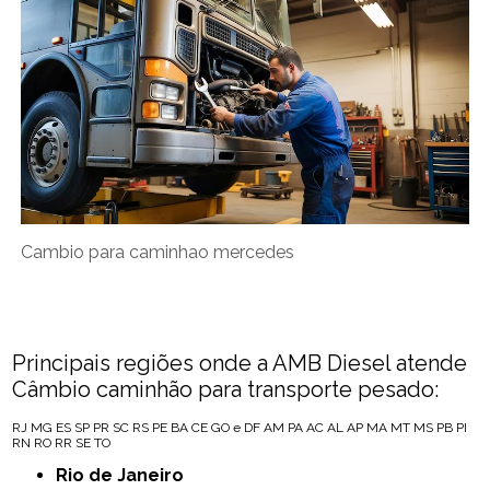
Cambio para caminhao mercedes
Principais regiões onde a AMB Diesel atende
Câmbio caminhão para transporte pesado:
RJ
MG
ES
SP
PR
SC
RS
PE
BA
CE
GO e DF
AM
PA
AC
AL
AP
MA
MT
MS
PB
PI
RN
RO
RR
SE
TO
Rio de Janeiro