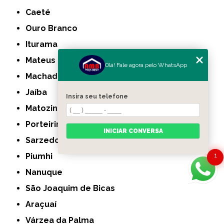
Caeté
Ouro Branco
Iturama
Mateus Leme
Olá! Fale agora pelo WhatsApp
Machado
Jaíba
Insira seu telefone
Matozinhos
Porteirinha
INICIAR CONVERSA
Sarzedo
Piumhi
1
Nanuque
São Joaquim de Bicas
Araçuaí
Várzea da Palma