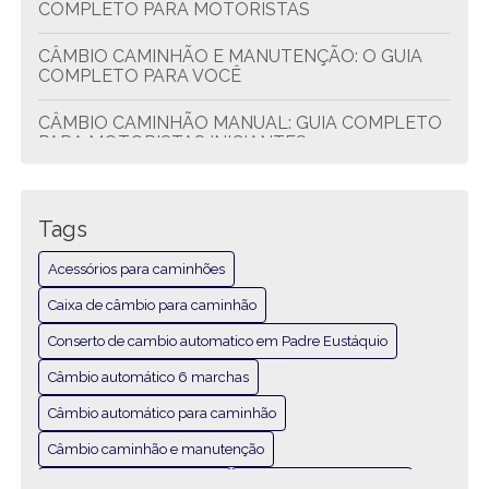
COMPLETO PARA MOTORISTAS
CÂMBIO CAMINHÃO E MANUTENÇÃO: O GUIA
COMPLETO PARA VOCÊ
CÂMBIO CAMINHÃO MANUAL: GUIA COMPLETO
PARA MOTORISTAS INICIANTES
CÂMBIO DE CAMINHÃO BH: GUIA COMPLETO
PARA FACILITAR A TROCA
Tags
CÂMBIO DE CAMINHÃO BH: GUIA COMPLETO
Acessórios para caminhões
PARA SUA ESCOLHA IDEAL
Caixa de câmbio para caminhão
CONHEÇA ACESSÓRIOS ESSENCIAIS PARA
CAMINHÕES E MELHORE SEU DESEMPENHO
Conserto de cambio automatico em Padre Eustáquio
Câmbio automático 6 marchas
CONSERTO DE CÂMBIO AUTOMÁTICO EM
PADRE EUSTÁQUIO: GUIA COMPLETO
Câmbio automático para caminhão
Câmbio caminhão e manutenção
GUIA COMPLETO DE PNEUS PARA
AUTOMÓVEIS: TIPOS, CUIDADOS E BENEFÍCIOS
Câmbio caminhão manual
Câmbio de caminhão BH