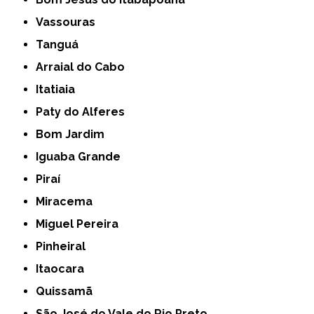
Vassouras
Tanguá
Arraial do Cabo
Itatiaia
Paty do Alferes
Bom Jardim
Iguaba Grande
Piraí
Miracema
Miguel Pereira
Pinheiral
Itaocara
Quissamã
São José do Vale do Rio Preto