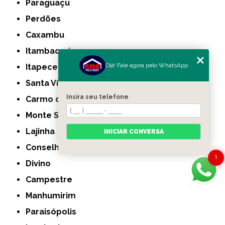
Paraguaçu
Perdões
Caxambu
Itambacuri
Olá! Fale agora pelo WhatsApp
Itapecerica
Santa Vitória
Insira seu telefone
Carmo do Rio Claro
Monte Santo de Minas
Lajinha
INICIAR CONVERSA
Conselheiro Pena
1
Divino
Campestre
Manhumirim
Paraisópolis