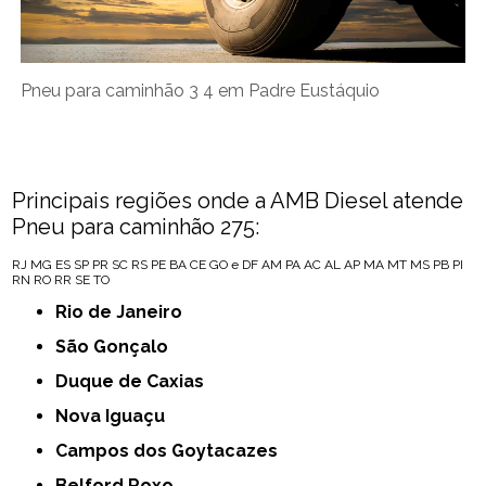
Pneu para caminhão 3 4 em Padre Eustáquio
Principais regiões onde a AMB Diesel atende
Pneu para caminhão 275:
RJ
MG
ES
SP
PR
SC
RS
PE
BA
CE
GO e DF
AM
PA
AC
AL
AP
MA
MT
MS
PB
PI
RN
RO
RR
SE
TO
Rio de Janeiro
São Gonçalo
Duque de Caxias
Nova Iguaçu
Campos dos Goytacazes
Belford Roxo