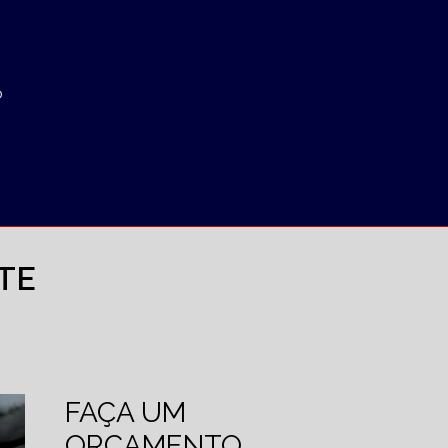
o
TE
FAÇA UM
ORÇAMENTO