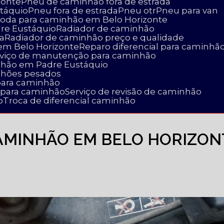
zonte
Pneu de caminhão fora de estrada
táquio
Pneu fora de estrada
Pneu otr
Pneu para van
 roda para caminhão em Belo Horizonte
dre Eustáquio
Radiador de caminhão
a
Radiador de caminhão preço e qualidade
 em Belo Horizonte
Reparo diferencial para caminhã
erviço de manutenção para caminhão
nhão em Padre Eustáquio
nhões pesados
para caminhão
a para caminhão
Serviço de revisão de caminhão
o
Troca de diferencial caminhão
CAMINHÃO EM BELO HORIZON