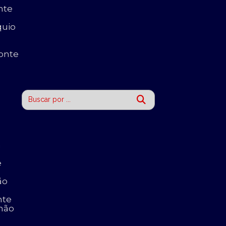
nte
quio
onte
a
e
ão
nte
nhão