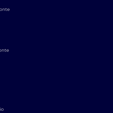
zonte
onte
io