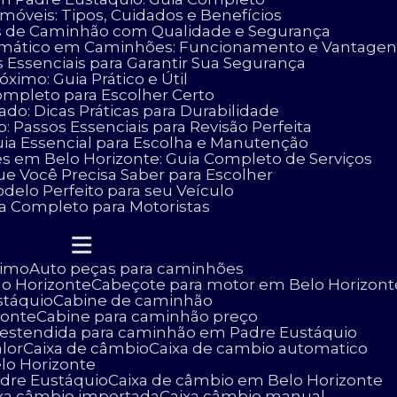
móveis: Tipos, Cuidados e Benefícios
as de Caminhão com Qualidade e Segurança
omático em Caminhões: Funcionamento e Vantagen
 Essenciais para Garantir Sua Segurança
ximo: Guia Prático e Útil
ompleto para Escolher Certo
o: Dicas Práticas para Durabilidade
 Passos Essenciais para Revisão Perfeita
uia Essencial para Escolha e Manutenção
es em Belo Horizonte: Guia Completo de Serviços
ue Você Precisa Saber para Escolher
delo Perfeito para seu Veículo
ia Completo para Motoristas
ximo
Auto peças para caminhões
lo Horizonte
Cabeçote para motor em Belo Horizont
stáquio
Cabine de caminhão
zonte
Cabine para caminhão preço
e estendida para caminhão em Padre Eustáquio
lor
Caixa de câmbio
Caixa de cambio automatico
lo Horizonte
adre Eustáquio
Caixa de câmbio em Belo Horizonte
ixa câmbio importada
Caixa câmbio manual