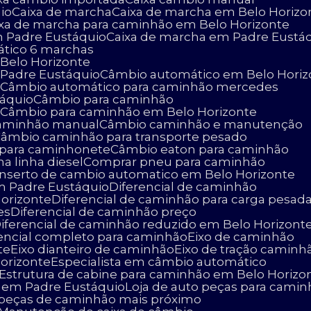
io
Caixa de marcha
Caixa de marcha em Belo Horizo
aixa de marcha para caminhão em Belo Horizonte
m Padre Eustáquio
Caixa de marcha em Padre Eustá
ático 6 marchas
Belo Horizonte
 Padre Eustáquio
Câmbio automático em Belo Horiz
o
Câmbio automático para caminhão mercedes
táquio
Câmbio para caminhão
o
Câmbio para caminhão em Belo Horizonte
caminhão manual
Câmbio caminhão e manutenção
Câmbio caminhão para transporte pesado
 para caminhonete
Câmbio eaton para caminhão
na linha diesel
Comprar pneu para caminhão
onserto de cambio automatico em Belo Horizonte
m Padre Eustáquio
Diferencial de caminhão
Horizonte
Diferencial de caminhão para carga pesad
es
Diferencial de caminhão preço
Diferencial de caminhão reduzido em Belo Horizont
erencial completo para caminhão
Eixo de caminhão
te
Eixo dianteiro de caminhão
Eixo de tração caminh
Horizonte
Especialista em câmbio automático
Estrutura de cabine para caminhão em Belo Horizo
o em Padre Eustáquio
Loja de auto peças para cami
e peças de caminhão mais próximo