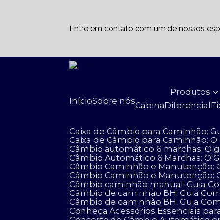
Entre em contato com um de nossos espe
Produtos
Início
Sobre nós
Cabina
Diferencial
E
Caixa de Câmbio para Caminhão: G
Caixa de Câmbio para Caminhão: O
Câmbio automático 6 marchas: O g
Câmbio Automático 6 Marchas: O 
Câmbio Caminhão e Manutenção: G
Câmbio Caminhão e Manutenção: 
Câmbio caminhão manual: Guia Com
Câmbio de caminhão BH: Guia Compl
Câmbio de caminhão BH: Guia Comp
Conheça Acessórios Essenciais 
Conserto de Câmbio Automático e