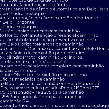
Manutenção de caixa de câmbio
utomatica
Manutenção de câmbio
o
Manutenção de câmbio automático em Belo Hori
o em Padre Eustáquio
ado
Manutenção de câmbio em Belo Horizonte
 Belo Horizonte
 Padre Eustáquio
Eustáquio
Manutenção para caminhão
lo Horizonte
Manutenção diferencial caminhão
 automático
Manutenção preventiva caminhão
 em Belo Horizonte
Marcha de caminhão
o de caminhão
Mecânico de caminhão em Belo Horiz
imo
Mecânico de caminhão perto de mim
 4 cilindros
Motor caminhão 6 cilindros
onte
Motor de caminhão a diesel
ara caminhão valor
Motor completo para caminhão
cina para caminhão
rizonte
Oficina de caminhão mais próximo
Oficina mecânica de caminhão
ça diferencial para caminhão em Belo Horizonte
o
Peças para veículos pesados
Pneu 215
Pneu 275
 275 borrachudo
Pneu 275 para caminhão
u 295
Pneu agrícola
Pneu para caminhão
a caminhão 3 4
orizonte
Pneu para caminhão 3 4 em Padre Eustáqu