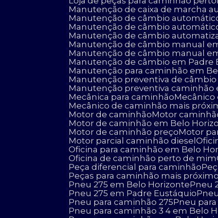
Loja de peças para caminhão perto
Manutenção de caixa de marcha a
Manutenção de câmbio automátic
Manutenção de câmbio automátic
Manutenção de câmbio automatiz
Manutenção de câmbio manual em
Manutenção de câmbio manual em
Manutenção de câmbio em Padre 
Manutenção para caminhão em Be
Manutenção preventiva de câmbio
Manutenção preventiva caminhão
Mecânica para caminhão
Mecânic
Mecânico de caminhão mais próx
Motor de caminhão
Motor caminhão
Motor de caminhão em Belo Horiz
Motor de caminhão preço
Motor p
Motor parcial caminhão diesel
Ofi
Oficina para caminhão em Belo Ho
Oficina de caminhão perto de mim
Peça diferencial para caminhão
Pe
Peças para caminhão mais próxim
Pneu 275 em Belo Horizonte
Pneu
Pneu 275 em Padre Eustáquio
Pne
Pneu para caminhão 275
Pneu par
Pneu para caminhão 3 4 em Belo H