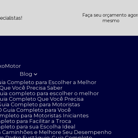
Faça seu orçamento agor
cialistas!
mesmo
ixo
Motor
Blog
uia Completo para Escolher a Melhor
 Que Você Precisa Saber
uia completo para escolher o melhor
Guia Completo Que Você Precisa
uia Completo para Motoristas
O Guia Completo para Você
pleto para Motoristas Iniciantes
eto para Facilitar a Troca
leto para sua Escolha Ideal
para Caminhões e Melhore Seu Desempenho
m Padre Eustáquio: Guia Completo