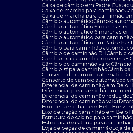
Caixa de câmbio em Padre Eustáqu
Caixa de marcha para caminhão
C
Caixa de marcha para caminhão e
Câmbio automático
Câmbio autom
Câmbio automático 6 marchas em 
Câmbio automático 6 marchas em
Câmbio automático para caminhã
Câmbio automático em Padre Eus
Câmbio para caminhão automátic
Câmbio de caminhão BH
Câmbio 
Cambio para caminhao mercedes
Câmbio de caminhão valor
Câmbio
Câmbio zf para caminhão
Câmbios 
Conserto de cambio automatico
C
Conserto de cambio automatico e
Diferencial de caminhão em Belo 
Diferencial para caminhão merced
Diferencial de caminhão reduzido
Diferencial de caminhão valor
Dif
Eixo de caminhão em Belo Horizon
Eixo de tração caminhão em Belo 
Estrutura de cabine para caminhão
Estrutura de cabine para caminhã
Loja de peças de caminhão
Loja d