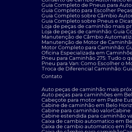
Guia Completo de Pneus para Auto
Guia Completo para Escolher Peç
Guia Completo sobre Câmbio Aut
Guia Completo sobre Pneus e Dicas
Loja de peças de caminhão mais pró
Loja de peças de caminhão: Guia C
Manutenção de Câmbio Automatizad
Manutenção de Motor de Caminhão:
Motor Completo para Caminhão: G
Oficina Especializada em Caminhõ
Pneu para Caminhão 275: Tudo o q
Pneu para Van: Como Escolher o Mo
Troca de Diferencial Caminhão: Gu
Contato
Auto peças de caminhão mais pró
Auto peças para caminhões em Be
Cabeçote para motor em Padre Eu
Cabine de caminhão em Belo Hori
Cabine para caminhão valor
Cabin
Cabine estendida para caminhão va
Caixa de cambio automatico em Be
Caixa de cambio automatico em P
Caixa de câmbio para caminhão
Ca