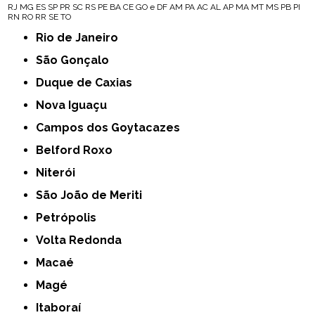
RJ
MG
ES
SP
PR
SC
RS
PE
BA
CE
GO e DF
AM
PA
AC
AL
AP
MA
MT
MS
PB
PI
RN
RO
RR
SE
TO
Rio de Janeiro
São Gonçalo
Duque de Caxias
Nova Iguaçu
Campos dos Goytacazes
Belford Roxo
Niterói
São João de Meriti
Petrópolis
Volta Redonda
Macaé
Magé
Itaboraí