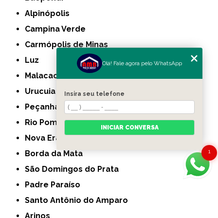
Alpinópolis
Campina Verde
Carmópolis de Minas
Luz
Olá! Fale agora pelo WhatsApp
Malacacheta
Urucuia
Insira seu telefone
Peçanha
Rio Pomba
INICIAR CONVERSA
Nova Era
1
Borda da Mata
São Domingos do Prata
Padre Paraíso
Santo Antônio do Amparo
Arinos