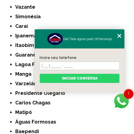
Vazante
Simonésia
Caraí
Ipanema
Olá! Fale agora pelo WhatsApp
Itaobim
Guaranésia
Insira seu telefone
Lagoa Formosa
Manga
INICIAR CONVERSA
Varzelândia
Presidente Olegário
1
Carlos Chagas
Matipó
Águas Formosas
Baependi