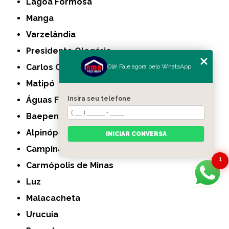
Lagoa Formosa
Manga
Varzelândia
Presidente Olegário
Carlos Chagas
Olá! Fale agora pelo WhatsApp
Matipó
Águas Formosas
Insira seu telefone
Baependi
Alpinópolis
INICIAR CONVERSA
Campina Verde
1
Carmópolis de Minas
Luz
Malacacheta
Urucuia