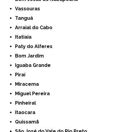
Vassouras
Tanguá
Arraial do Cabo
Itatiaia
Paty do Alferes
Bom Jardim
Iguaba Grande
Piraí
Miracema
Miguel Pereira
Pinheiral
Itaocara
Quissamã
São José do Vale do Rio Preto