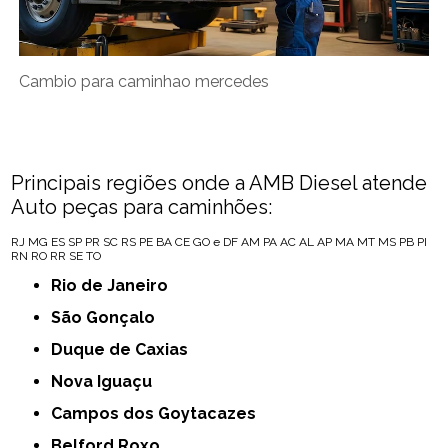
Cambio para caminhao mercedes
Principais regiões onde a AMB Diesel atende
Auto peças para caminhões:
RJ
MG
ES
SP
PR
SC
RS
PE
BA
CE
GO e DF
AM
PA
AC
AL
AP
MA
MT
MS
PB
PI
RN
RO
RR
SE
TO
Rio de Janeiro
São Gonçalo
Duque de Caxias
Nova Iguaçu
Campos dos Goytacazes
Belford Roxo