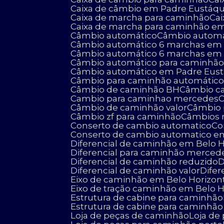
Caixa de câmbio em Padre Eustáqu
Caixa de marcha para caminhão
C
Caixa de marcha para caminhão e
Câmbio automático
Câmbio autom
Câmbio automático 6 marchas em 
Câmbio automático 6 marchas em
Câmbio automático para caminhã
Câmbio automático em Padre Eus
Câmbio para caminhão automátic
Câmbio de caminhão BH
Câmbio 
Cambio para caminhao mercedes
Câmbio de caminhão valor
Câmbio
Câmbio zf para caminhão
Câmbios 
Conserto de cambio automatico
C
Conserto de cambio automatico e
Diferencial de caminhão em Belo 
Diferencial para caminhão merced
Diferencial de caminhão reduzido
Diferencial de caminhão valor
Dif
Eixo de caminhão em Belo Horizon
Eixo de tração caminhão em Belo 
Estrutura de cabine para caminhão
Estrutura de cabine para caminhã
Loja de peças de caminhão
Loja d