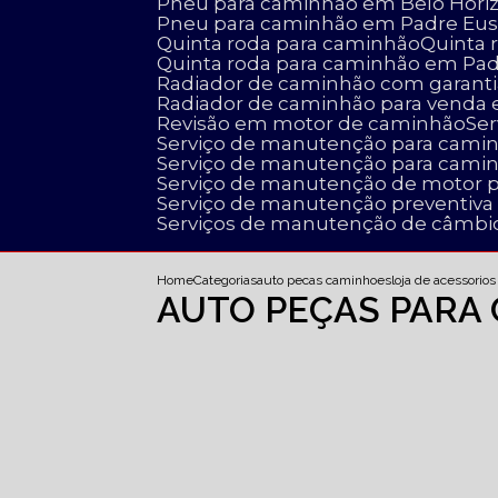
Pneu para caminhão em Belo Hori
Pneu para caminhão em Padre Eus
Quinta roda para caminhão
Quinta
Quinta roda para caminhão em Pa
Radiador de caminhão com garanti
Radiador de caminhão para venda
Revisão em motor de caminhão
S
Serviço de manutenção para cami
Serviço de manutenção para cami
Serviço de manutenção de motor 
Serviço de manutenção preventiv
Serviços de manutenção de câmbi
Home
Categorias
auto pecas caminhoes
loja de acessorio
AUTO PEÇAS PARA