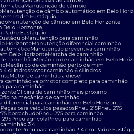
Manutenção de caixa de câmbio
utomatica
Manutenção de câmbio
o
Manutenção de câmbio automático em Belo Hori
o em Padre Eustáquio
ado
Manutenção de câmbio em Belo Horizonte
 Belo Horizonte
 Padre Eustáquio
Eustáquio
Manutenção para caminhão
lo Horizonte
Manutenção diferencial caminhão
 automático
Manutenção preventiva caminhão
 em Belo Horizonte
Marcha de caminhão
o de caminhão
Mecânico de caminhão em Belo Horiz
imo
Mecânico de caminhão perto de mim
 4 cilindros
Motor caminhão 6 cilindros
onte
Motor de caminhão a diesel
ara caminhão valor
Motor completo para caminhão
cina para caminhão
rizonte
Oficina de caminhão mais próximo
Oficina mecânica de caminhão
ça diferencial para caminhão em Belo Horizonte
o
Peças para veículos pesados
Pneu 215
Pneu 275
 275 borrachudo
Pneu 275 para caminhão
u 295
Pneu agrícola
Pneu para caminhão
a caminhão 3 4
orizonte
Pneu para caminhão 3 4 em Padre Eustáqu