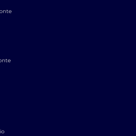
zonte
onte
io