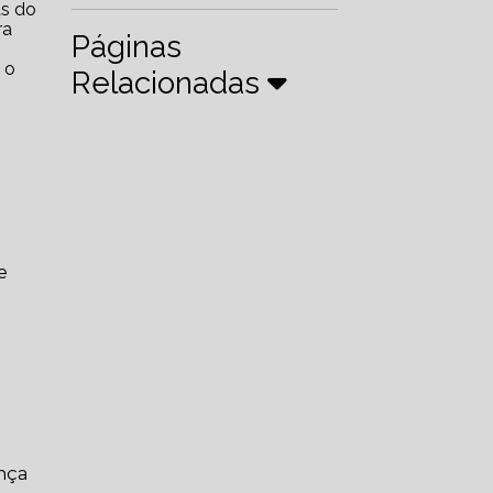
ra
Páginas
 o
Relacionadas
e
ança