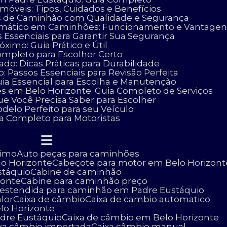
móveis: Tipos, Cuidados e Benefícios
as de Caminhão com Qualidade e Segurança
omático em Caminhões: Funcionamento e Vantagen
 Essenciais para Garantir Sua Segurança
ximo: Guia Prático e Útil
ompleto para Escolher Certo
o: Dicas Práticas para Durabilidade
 Passos Essenciais para Revisão Perfeita
uia Essencial para Escolha e Manutenção
es em Belo Horizonte: Guia Completo de Serviços
ue Você Precisa Saber para Escolher
delo Perfeito para seu Veículo
ia Completo para Motoristas
ximo
Auto peças para caminhões
lo Horizonte
Cabeçote para motor em Belo Horizont
stáquio
Cabine de caminhão
zonte
Cabine para caminhão preço
e estendida para caminhão em Padre Eustáquio
lor
Caixa de câmbio
Caixa de cambio automatico
lo Horizonte
adre Eustáquio
Caixa de câmbio em Belo Horizonte
ixa câmbio importada
Caixa câmbio manual