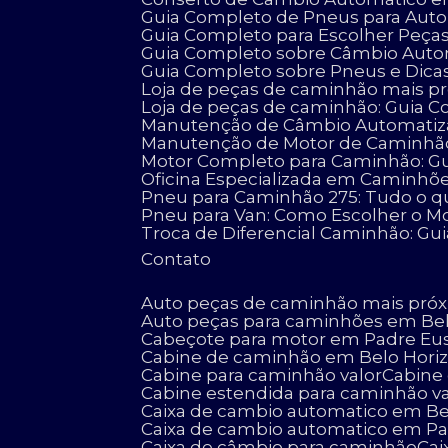
Guia Completo de Pneus para Auto
Guia Completo para Escolher Peç
Guia Completo sobre Câmbio Aut
Guia Completo sobre Pneus e Dicas
Loja de peças de caminhão mais pró
Loja de peças de caminhão: Guia C
Manutenção de Câmbio Automatizad
Manutenção de Motor de Caminhão:
Motor Completo para Caminhão: G
Oficina Especializada em Caminhõ
Pneu para Caminhão 275: Tudo o q
Pneu para Van: Como Escolher o Mo
Troca de Diferencial Caminhão: Gu
Contato
Auto peças de caminhão mais pró
Auto peças para caminhões em Be
Cabeçote para motor em Padre Eu
Cabine de caminhão em Belo Hori
Cabine para caminhão valor
Cabin
Cabine estendida para caminhão va
Caixa de cambio automatico em Be
Caixa de cambio automatico em P
Caixa de câmbio para caminhão
Ca