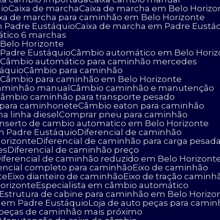
io
Caixa de marcha
Caixa de marcha em Belo Horizo
aixa de marcha para caminhão em Belo Horizonte
m Padre Eustáquio
Caixa de marcha em Padre Eustá
ático 6 marchas
Belo Horizonte
 Padre Eustáquio
Câmbio automático em Belo Horiz
o
Câmbio automático para caminhão mercedes
táquio
Câmbio para caminhão
o
Câmbio para caminhão em Belo Horizonte
caminhão manual
Câmbio caminhão e manutenção
Câmbio caminhão para transporte pesado
 para caminhonete
Câmbio eaton para caminhão
na linha diesel
Comprar pneu para caminhão
onserto de cambio automatico em Belo Horizonte
m Padre Eustáquio
Diferencial de caminhão
Horizonte
Diferencial de caminhão para carga pesad
es
Diferencial de caminhão preço
Diferencial de caminhão reduzido em Belo Horizont
erencial completo para caminhão
Eixo de caminhão
te
Eixo dianteiro de caminhão
Eixo de tração caminh
Horizonte
Especialista em câmbio automático
Estrutura de cabine para caminhão em Belo Horizo
o em Padre Eustáquio
Loja de auto peças para cami
e peças de caminhão mais próximo