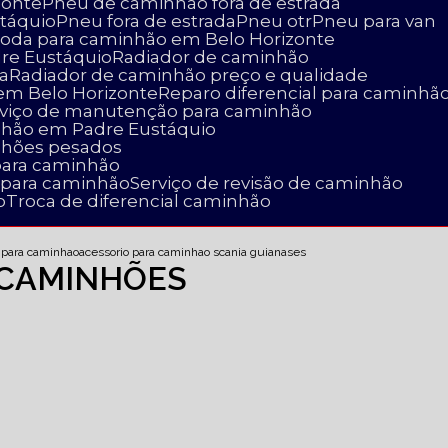
zonte
Pneu de caminhão fora de estrada
táquio
Pneu fora de estrada
Pneu otr
Pneu para van
 roda para caminhão em Belo Horizonte
dre Eustáquio
Radiador de caminhão
a
Radiador de caminhão preço e qualidade
 em Belo Horizonte
Reparo diferencial para caminhã
erviço de manutenção para caminhão
nhão em Padre Eustáquio
nhões pesados
para caminhão
a para caminhão
Serviço de revisão de caminhão
o
Troca de diferencial caminhão
s para caminhao
acessorio para caminhao scania guianases
 CAMINHÕES