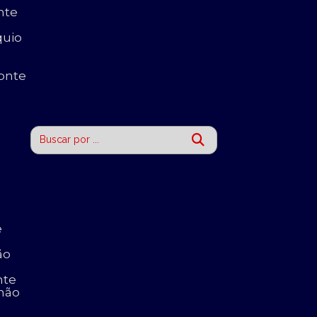
nte
quio
onte
a
e
ão
nte
nhão