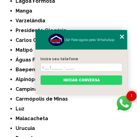
Lagoa Formosa
Manga
Varzelândia
Presidente Olegário
Carlos Chagas
Olá! Fale agora pelo WhatsApp
Matipó
Águas Formosas
Insira seu telefone
Baependi
Alpinópolis
INICIAR CONVERSA
Campina Verde
1
Carmópolis de Minas
Luz
Malacacheta
Urucuia