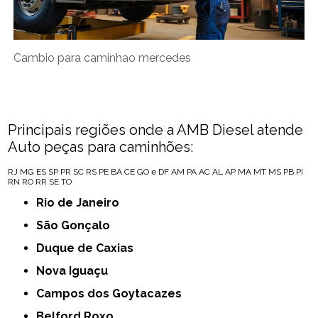
Cambio para caminhao mercedes
Principais regiões onde a AMB Diesel atende
Auto peças para caminhões:
RJ
MG
ES
SP
PR
SC
RS
PE
BA
CE
GO e DF
AM
PA
AC
AL
AP
MA
MT
MS
PB
PI
RN
RO
RR
SE
TO
Rio de Janeiro
São Gonçalo
Duque de Caxias
Nova Iguaçu
Campos dos Goytacazes
Belford Roxo