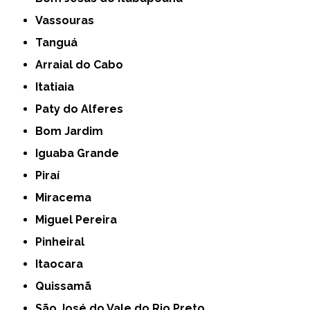
Vassouras
Tanguá
Arraial do Cabo
Itatiaia
Paty do Alferes
Bom Jardim
Iguaba Grande
Piraí
Miracema
Miguel Pereira
Pinheiral
Itaocara
Quissamã
São José do Vale do Rio Preto