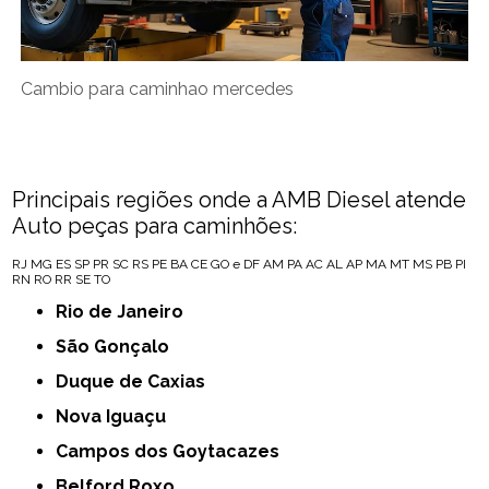
Cambio para caminhao mercedes
Principais regiões onde a AMB Diesel atende
Auto peças para caminhões:
RJ
MG
ES
SP
PR
SC
RS
PE
BA
CE
GO e DF
AM
PA
AC
AL
AP
MA
MT
MS
PB
PI
RN
RO
RR
SE
TO
Rio de Janeiro
São Gonçalo
Duque de Caxias
Nova Iguaçu
Campos dos Goytacazes
Belford Roxo