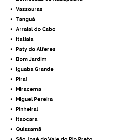
Vassouras
Tanguá
Arraial do Cabo
Itatiaia
Paty do Alferes
Bom Jardim
Iguaba Grande
Piraí
Miracema
Miguel Pereira
Pinheiral
Itaocara
Quissamã
São José do Vale do Rio Preto