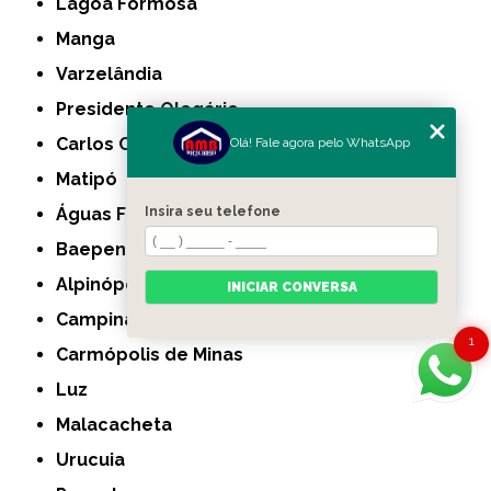
Lagoa Formosa
Manga
Varzelândia
Presidente Olegário
Carlos Chagas
Olá! Fale agora pelo WhatsApp
Matipó
Águas Formosas
Insira seu telefone
Baependi
Alpinópolis
INICIAR CONVERSA
Campina Verde
1
Carmópolis de Minas
Luz
Malacacheta
Urucuia