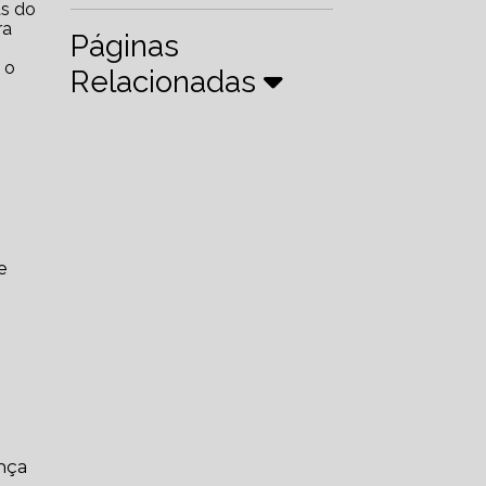
ra
Páginas
 o
Relacionadas
e
ança