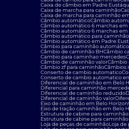
Caixa de câmbio em Padre Eustáqu
Caixa de marcha para caminhão
C
Caixa de marcha para caminhão e
Câmbio automático
Câmbio autom
Câmbio automático 6 marchas em 
Câmbio automático 6 marchas em
Câmbio automático para caminhã
Câmbio automático em Padre Eus
Câmbio para caminhão automátic
Câmbio de caminhão BH
Câmbio 
Cambio para caminhao mercedes
Câmbio de caminhão valor
Câmbio
Câmbio zf para caminhão
Câmbios 
Conserto de cambio automatico
C
Conserto de cambio automatico e
Diferencial de caminhão em Belo 
Diferencial para caminhão merced
Diferencial de caminhão reduzido
Diferencial de caminhão valor
Dif
Eixo de caminhão em Belo Horizon
Eixo de tração caminhão em Belo 
Estrutura de cabine para caminhão
Estrutura de cabine para caminhã
Loja de peças de caminhão
Loja d