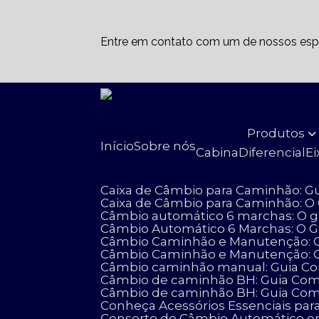
Entre em contato com um de nossos espe
Produtos
Início
Sobre nós
Cabina
Diferencial
E
Caixa de Câmbio para Caminhão: G
Caixa de Câmbio para Caminhão: O
Câmbio automático 6 marchas: O g
Câmbio Automático 6 Marchas: O 
Câmbio Caminhão e Manutenção: G
Câmbio Caminhão e Manutenção: 
Câmbio caminhão manual: Guia Com
Câmbio de caminhão BH: Guia Compl
Câmbio de caminhão BH: Guia Comp
Conheça Acessórios Essenciais 
Conserto de Câmbio Automático e