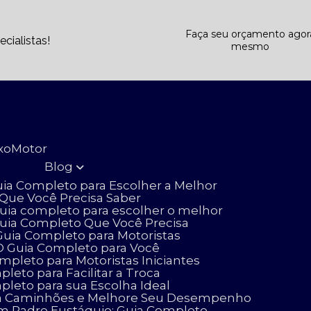
Faça seu orçamento agor
cialistas!
mesmo
ixo
Motor
Blog
uia Completo para Escolher a Melhor
 Que Você Precisa Saber
uia completo para escolher o melhor
Guia Completo Que Você Precisa
uia Completo para Motoristas
O Guia Completo para Você
pleto para Motoristas Iniciantes
eto para Facilitar a Troca
leto para sua Escolha Ideal
para Caminhões e Melhore Seu Desempenho
m Padre Eustáquio: Guia Completo