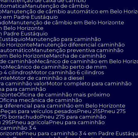
Manutenção de caixa de câmbio
utomatica
Manutenção de câmbio
o
Manutenção de câmbio automático em Belo Hori
o em Padre Eustáquio
ado
Manutenção de câmbio em Belo Horizonte
 Belo Horizonte
 Padre Eustáquio
Eustáquio
Manutenção para caminhão
lo Horizonte
Manutenção diferencial caminhão
 automático
Manutenção preventiva caminhão
 em Belo Horizonte
Marcha de caminhão
o de caminhão
Mecânico de caminhão em Belo Horiz
imo
Mecânico de caminhão perto de mim
 4 cilindros
Motor caminhão 6 cilindros
onte
Motor de caminhão a diesel
ara caminhão valor
Motor completo para caminhão
cina para caminhão
rizonte
Oficina de caminhão mais próximo
Oficina mecânica de caminhão
ça diferencial para caminhão em Belo Horizonte
o
Peças para veículos pesados
Pneu 215
Pneu 275
 275 borrachudo
Pneu 275 para caminhão
u 295
Pneu agrícola
Pneu para caminhão
a caminhão 3 4
orizonte
Pneu para caminhão 3 4 em Padre Eustáqu