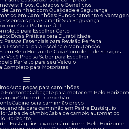
móveis: Tipos, Cuidados e Benefícios
as de Caminhão com Qualidade e Segurança
omático em Caminhões: Funcionamento e Vantagen
 Essenciais para Garantir Sua Segurança
ximo: Guia Prático e Útil
ompleto para Escolher Certo
o: Dicas Práticas para Durabilidade
 Passos Essenciais para Revisão Perfeita
uia Essencial para Escolha e Manutenção
es em Belo Horizonte: Guia Completo de Serviços
ue Você Precisa Saber para Escolher
delo Perfeito para seu Veículo
ia Completo para Motoristas
ximo
Auto peças para caminhões
lo Horizonte
Cabeçote para motor em Belo Horizont
stáquio
Cabine de caminhão
zonte
Cabine para caminhão preço
e estendida para caminhão em Padre Eustáquio
lor
Caixa de câmbio
Caixa de cambio automatico
lo Horizonte
adre Eustáquio
Caixa de câmbio em Belo Horizonte
ixa câmbio importada
Caixa câmbio manual