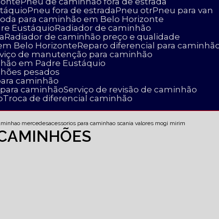
zonte
Pneu de caminhão fora de estrada
táquio
Pneu fora de estrada
Pneu otr
Pneu para van
 roda para caminhão em Belo Horizonte
dre Eustáquio
Radiador de caminhão
a
Radiador de caminhão preço e qualidade
 em Belo Horizonte
Reparo diferencial para caminhã
erviço de manutenção para caminhão
nhão em Padre Eustáquio
nhões pesados
para caminhão
a para caminhão
Serviço de revisão de caminhão
o
Troca de diferencial caminhão
caminhao mercedes
acessorios para caminhao scania valores mogi mirim
 CAMINHÕES