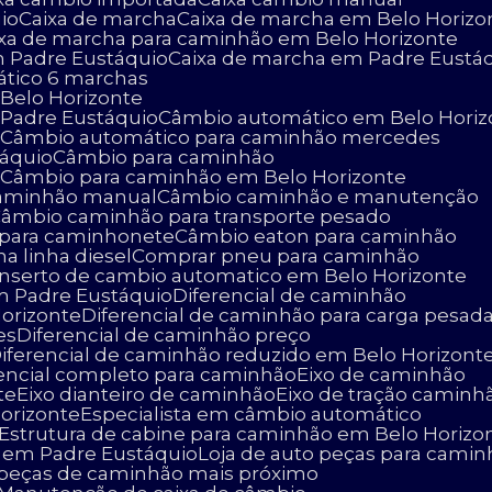
io
Caixa de marcha
Caixa de marcha em Belo Horizo
aixa de marcha para caminhão em Belo Horizonte
m Padre Eustáquio
Caixa de marcha em Padre Eustá
ático 6 marchas
Belo Horizonte
 Padre Eustáquio
Câmbio automático em Belo Horiz
o
Câmbio automático para caminhão mercedes
táquio
Câmbio para caminhão
o
Câmbio para caminhão em Belo Horizonte
caminhão manual
Câmbio caminhão e manutenção
Câmbio caminhão para transporte pesado
 para caminhonete
Câmbio eaton para caminhão
na linha diesel
Comprar pneu para caminhão
onserto de cambio automatico em Belo Horizonte
m Padre Eustáquio
Diferencial de caminhão
Horizonte
Diferencial de caminhão para carga pesad
es
Diferencial de caminhão preço
Diferencial de caminhão reduzido em Belo Horizont
erencial completo para caminhão
Eixo de caminhão
te
Eixo dianteiro de caminhão
Eixo de tração caminh
Horizonte
Especialista em câmbio automático
Estrutura de cabine para caminhão em Belo Horizo
o em Padre Eustáquio
Loja de auto peças para cami
e peças de caminhão mais próximo