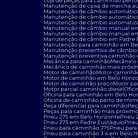
Loja de peças para caminhão perto
Manutenção de caixa de marcha a
Manutenção de câmbio automátic
Manutenção de câmbio automátic
Manutenção de câmbio automatiz
Manutenção de câmbio manual em
Manutenção de câmbio manual em
Manutenção de câmbio em Padre 
Manutenção para caminhão em Be
Manutenção preventiva de câmbio
Manutenção preventiva caminhão
Mecânica para caminhão
Mecânic
Mecânico de caminhão mais próx
Motor de caminhão
Motor caminhão
Motor de caminhão em Belo Horiz
Motor de caminhão preço
Motor p
Motor parcial caminhão diesel
Ofi
Oficina para caminhão em Belo Ho
Oficina de caminhão perto de mim
Peça diferencial para caminhão
Pe
Peças para caminhão mais próxim
Pneu 275 em Belo Horizonte
Pneu
Pneu 275 em Padre Eustáquio
Pne
Pneu para caminhão 275
Pneu par
Pneu para caminhão 3 4 em Belo H