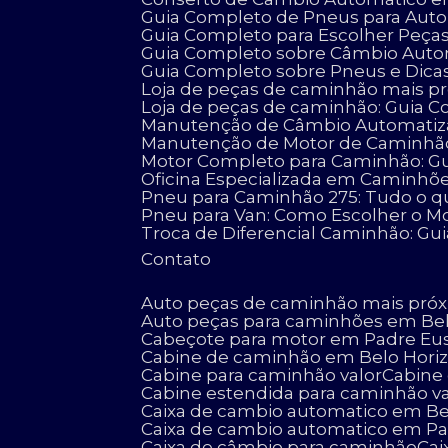
Guia Completo de Pneus para Auto
Guia Completo para Escolher Peç
Guia Completo sobre Câmbio Aut
Guia Completo sobre Pneus e Dicas
Loja de peças de caminhão mais pró
Loja de peças de caminhão: Guia C
Manutenção de Câmbio Automatizad
Manutenção de Motor de Caminhão:
Motor Completo para Caminhão: G
Oficina Especializada em Caminhõ
Pneu para Caminhão 275: Tudo o q
Pneu para Van: Como Escolher o Mo
Troca de Diferencial Caminhão: Gu
Contato
Auto peças de caminhão mais pró
Auto peças para caminhões em Be
Cabeçote para motor em Padre Eu
Cabine de caminhão em Belo Hori
Cabine para caminhão valor
Cabin
Cabine estendida para caminhão va
Caixa de cambio automatico em Be
Caixa de cambio automatico em P
Caixa de câmbio para caminhão
Ca