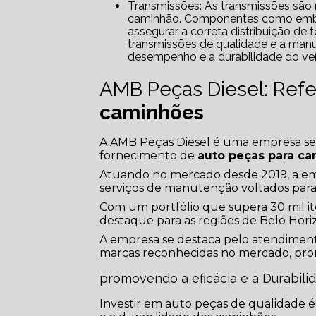
Transmissões: As transmissões são responsáveis por transmitir a potência do motor para as rodas do
caminhão. Componentes como embrea
assegurar a correta distribuição de
transmissões de qualidade e a man
desempenho e a durabilidade do veí
AMB Peças Diesel: Ref
caminhões
A AMB Peças Diesel é uma empresa sedi
fornecimento de
auto peças para c
Atuando no mercado desde 2019, a em
serviços de manutenção voltados para
Com um portfólio que supera 30 mil it
destaque para as regiões de Belo Hori
A empresa se destaca pelo atendiment
marcas reconhecidas no mercado, pro
promovendo a eficácia e a Durabil
Investir em auto peças de qualidade é 