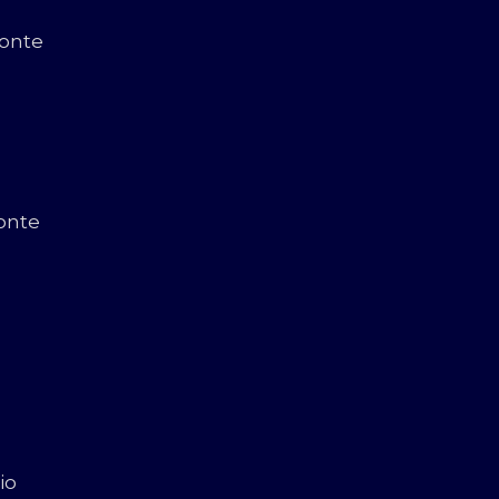
zonte
onte
io