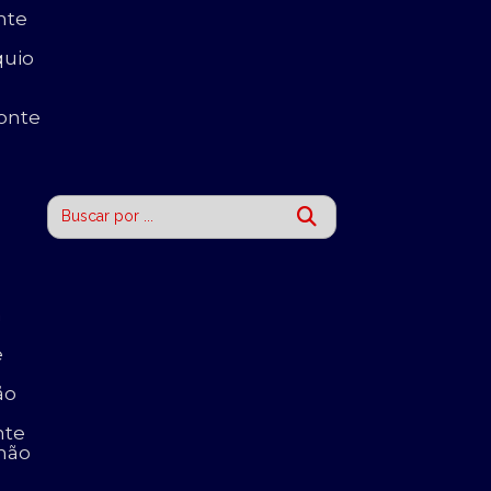
nte
quio
onte
a
e
ão
nte
nhão