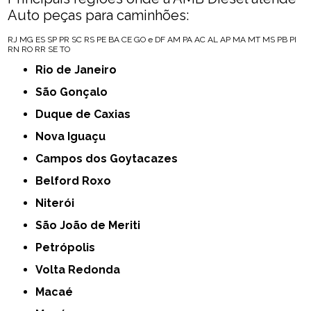
Auto peças para caminhões:
RJ
MG
ES
SP
PR
SC
RS
PE
BA
CE
GO e DF
AM
PA
AC
AL
AP
MA
MT
MS
PB
PI
RN
RO
RR
SE
TO
Rio de Janeiro
São Gonçalo
Duque de Caxias
Nova Iguaçu
Campos dos Goytacazes
Belford Roxo
Niterói
São João de Meriti
Petrópolis
Volta Redonda
Macaé