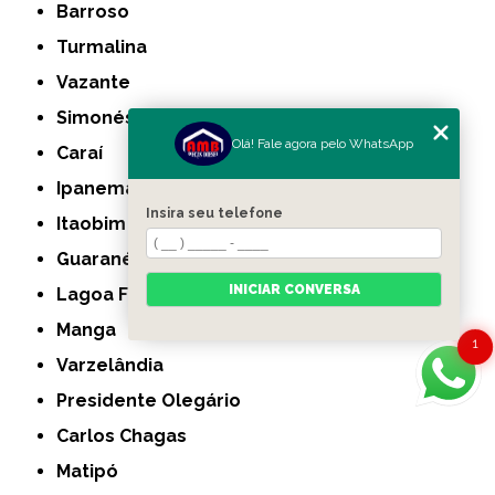
Barroso
Turmalina
Vazante
Simonésia
Olá! Fale agora pelo WhatsApp
Caraí
Ipanema
Insira seu telefone
Itaobim
Guaranésia
INICIAR CONVERSA
Lagoa Formosa
Manga
1
Varzelândia
Presidente Olegário
Carlos Chagas
Matipó