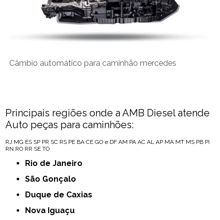
Câmbio automático para caminhão mercedes
Principais regiões onde a AMB Diesel atende
Auto peças para caminhões:
RJ
MG
ES
SP
PR
SC
RS
PE
BA
CE
GO e DF
AM
PA
AC
AL
AP
MA
MT
MS
PB
PI
RN
RO
RR
SE
TO
Rio de Janeiro
São Gonçalo
Duque de Caxias
Nova Iguaçu