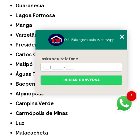
Guaranésia
Lagoa Formosa
Manga
Varzelândia
Olá! Fale agora pelo WhatsApp
Presidente Olegário
Carlos Chagas
Insira seu telefone
Matipó
Águas Formosas
INICIAR CONVERSA
Baependi
Alpinópolis
1
Campina Verde
Carmópolis de Minas
Luz
Malacacheta