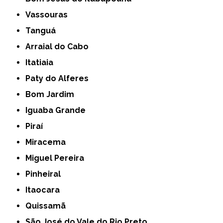
Vassouras
Tanguá
Arraial do Cabo
Itatiaia
Paty do Alferes
Bom Jardim
Iguaba Grande
Piraí
Miracema
Miguel Pereira
Pinheiral
Itaocara
Quissamã
São José do Vale do Rio Preto