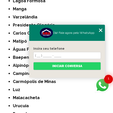
Lagoa Formosa
Manga
Varzelândia
Presidente Olegário
Carlos Chagas
Olá! Fale agora pelo WhatsApp
Matipó
Águas Formosas
Insira seu telefone
Baependi
Alpinópolis
INICIAR CONVERSA
Campina Verde
1
Carmópolis de Minas
Luz
Malacacheta
Urucuia