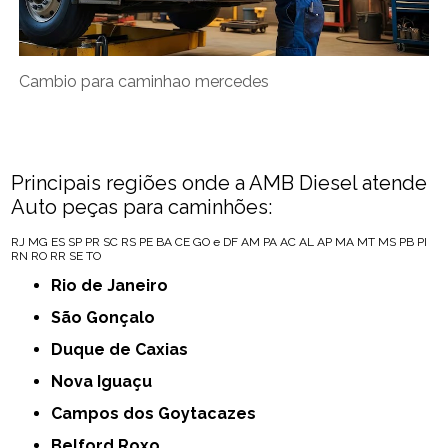
Cambio para caminhao mercedes
Principais regiões onde a AMB Diesel atende
Auto peças para caminhões:
RJ
MG
ES
SP
PR
SC
RS
PE
BA
CE
GO e DF
AM
PA
AC
AL
AP
MA
MT
MS
PB
PI
RN
RO
RR
SE
TO
Rio de Janeiro
São Gonçalo
Duque de Caxias
Nova Iguaçu
Campos dos Goytacazes
Belford Roxo