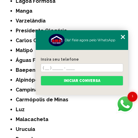
Lagoa Formosa
Manga
Varzelândia
Presidente Olegário
Carlos Chagas
Olá! Fale agora pelo WhatsApp
Matipó
Águas Formosas
Insira seu telefone
Baependi
Alpinópolis
INICIAR CONVERSA
Campina Verde
1
Carmópolis de Minas
Luz
Malacacheta
Urucuia