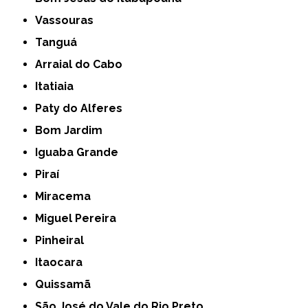
Vassouras
Tanguá
Arraial do Cabo
Itatiaia
Paty do Alferes
Bom Jardim
Iguaba Grande
Piraí
Miracema
Miguel Pereira
Pinheiral
Itaocara
Quissamã
São José do Vale do Rio Preto