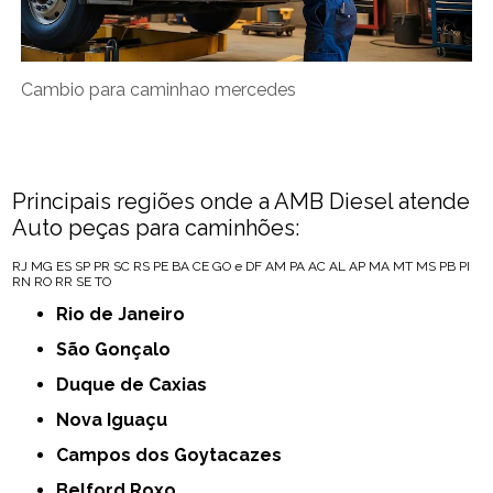
Cambio para caminhao mercedes
Principais regiões onde a AMB Diesel atende
Auto peças para caminhões:
RJ
MG
ES
SP
PR
SC
RS
PE
BA
CE
GO e DF
AM
PA
AC
AL
AP
MA
MT
MS
PB
PI
RN
RO
RR
SE
TO
Rio de Janeiro
São Gonçalo
Duque de Caxias
Nova Iguaçu
Campos dos Goytacazes
Belford Roxo