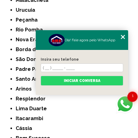
Malacacheta
Urucuia
Peçanha
Rio Pomba
Nova Era
Olá! Fale agora pelo WhatsApp
Borda da Mata
São Domingos do Prata
Insira seu telefone
Padre Paraíso
Santo Antônio do Amparo
INICIAR CONVERSA
Arinos
1
Resplendor
Lima Duarte
Itacarambi
Cássia