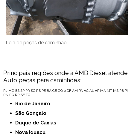
Loja de peças de caminhão
Principais regiões onde a AMB Diesel atende
Auto peças para caminhões:
RJ
MG
ES
SP
PR
SC
RS
PE
BA
CE
GO e DF
AM
PA
AC
AL
AP
MA
MT
MS
PB
PI
RN
RO
RR
SE
TO
Rio de Janeiro
São Gonçalo
Duque de Caxias
Nova Iguaçu