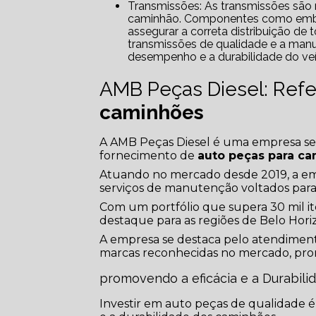
Transmissões: As transmissões são responsáveis por transmitir a potência do motor para as rodas do
caminhão. Componentes como embrea
assegurar a correta distribuição de
transmissões de qualidade e a man
desempenho e a durabilidade do veí
AMB Peças Diesel: Ref
caminhões
A AMB Peças Diesel é uma empresa sedi
fornecimento de
auto peças para c
Atuando no mercado desde 2019, a em
serviços de manutenção voltados para
Com um portfólio que supera 30 mil it
destaque para as regiões de Belo Hori
A empresa se destaca pelo atendiment
marcas reconhecidas no mercado, pro
promovendo a eficácia e a Durabil
Investir em auto peças de qualidade é 