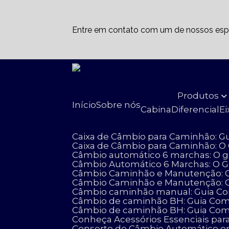
Entre em contato com um de nossos espe
Produtos
Início
Sobre nós
Cabina
Diferencial
E
Caixa de Câmbio para Caminhão: G
Caixa de Câmbio para Caminhão: O
Câmbio automático 6 marchas: O g
Câmbio Automático 6 Marchas: O 
Câmbio Caminhão e Manutenção: G
Câmbio Caminhão e Manutenção: 
Câmbio caminhão manual: Guia Com
Câmbio de caminhão BH: Guia Compl
Câmbio de caminhão BH: Guia Comp
Conheça Acessórios Essenciais 
Conserto de Câmbio Automático e