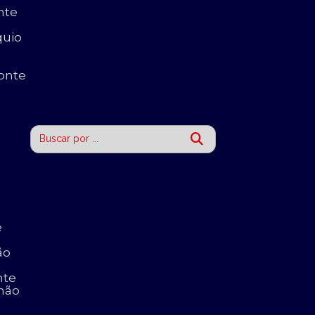
nte
quio
onte
a
e
ão
nte
nhão