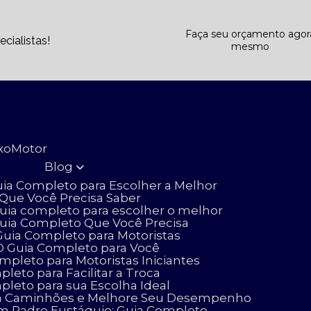
Faça seu orçamento agor
cialistas!
mesmo
ixo
Motor
Blog
uia Completo para Escolher a Melhor
 Que Você Precisa Saber
uia completo para escolher o melhor
Guia Completo Que Você Precisa
uia Completo para Motoristas
O Guia Completo para Você
pleto para Motoristas Iniciantes
eto para Facilitar a Troca
leto para sua Escolha Ideal
para Caminhões e Melhore Seu Desempenho
m Padre Eustáquio: Guia Completo