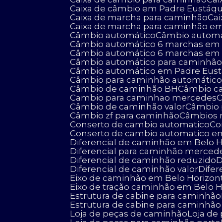
Caixa de câmbio em Padre Eustáqu
Caixa de marcha para caminhão
C
Caixa de marcha para caminhão e
Câmbio automático
Câmbio autom
Câmbio automático 6 marchas em 
Câmbio automático 6 marchas em
Câmbio automático para caminhã
Câmbio automático em Padre Eus
Câmbio para caminhão automátic
Câmbio de caminhão BH
Câmbio 
Cambio para caminhao mercedes
Câmbio de caminhão valor
Câmbio
Câmbio zf para caminhão
Câmbios 
Conserto de cambio automatico
C
Conserto de cambio automatico e
Diferencial de caminhão em Belo 
Diferencial para caminhão merced
Diferencial de caminhão reduzido
Diferencial de caminhão valor
Dif
Eixo de caminhão em Belo Horizon
Eixo de tração caminhão em Belo 
Estrutura de cabine para caminhão
Estrutura de cabine para caminhã
Loja de peças de caminhão
Loja d