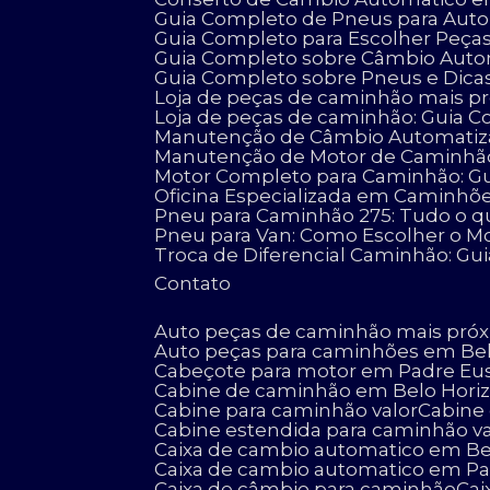
Guia Completo de Pneus para Auto
Guia Completo para Escolher Peç
Guia Completo sobre Câmbio Aut
Guia Completo sobre Pneus e Dicas
Loja de peças de caminhão mais pró
Loja de peças de caminhão: Guia C
Manutenção de Câmbio Automatizad
Manutenção de Motor de Caminhão:
Motor Completo para Caminhão: G
Oficina Especializada em Caminhõ
Pneu para Caminhão 275: Tudo o q
Pneu para Van: Como Escolher o Mo
Troca de Diferencial Caminhão: Gu
Contato
Auto peças de caminhão mais pró
Auto peças para caminhões em Be
Cabeçote para motor em Padre Eu
Cabine de caminhão em Belo Hori
Cabine para caminhão valor
Cabin
Cabine estendida para caminhão va
Caixa de cambio automatico em Be
Caixa de cambio automatico em P
Caixa de câmbio para caminhão
Ca