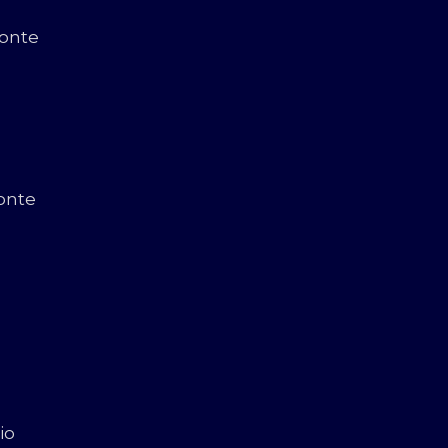
zonte
onte
io