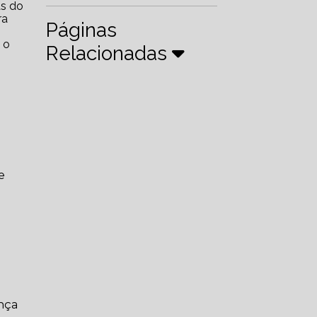
ra
Páginas
 o
Relacionadas
e
ança