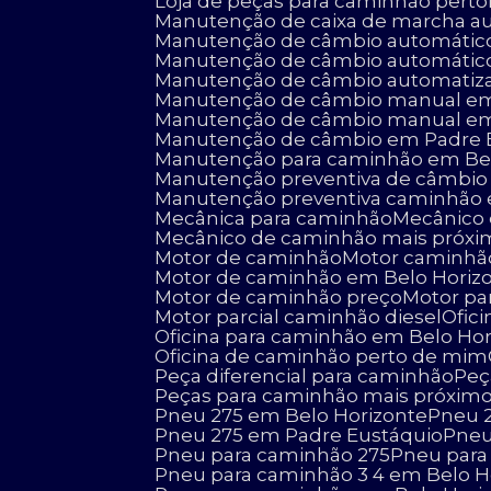
Loja de peças para caminhão perto
Manutenção de caixa de marcha a
Manutenção de câmbio automátic
Manutenção de câmbio automátic
Manutenção de câmbio automatiz
Manutenção de câmbio manual em
Manutenção de câmbio manual em
Manutenção de câmbio em Padre 
Manutenção para caminhão em Be
Manutenção preventiva de câmbio
Manutenção preventiva caminhão
Mecânica para caminhão
Mecânic
Mecânico de caminhão mais próx
Motor de caminhão
Motor caminhão
Motor de caminhão em Belo Horiz
Motor de caminhão preço
Motor p
Motor parcial caminhão diesel
Ofi
Oficina para caminhão em Belo Ho
Oficina de caminhão perto de mim
Peça diferencial para caminhão
Pe
Peças para caminhão mais próxim
Pneu 275 em Belo Horizonte
Pneu
Pneu 275 em Padre Eustáquio
Pne
Pneu para caminhão 275
Pneu par
Pneu para caminhão 3 4 em Belo H