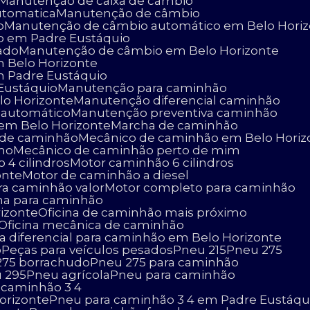
Manutenção de caixa de câmbio
utomatica
Manutenção de câmbio
o
Manutenção de câmbio automático em Belo Hori
o em Padre Eustáquio
ado
Manutenção de câmbio em Belo Horizonte
 Belo Horizonte
 Padre Eustáquio
Eustáquio
Manutenção para caminhão
lo Horizonte
Manutenção diferencial caminhão
 automático
Manutenção preventiva caminhão
 em Belo Horizonte
Marcha de caminhão
o de caminhão
Mecânico de caminhão em Belo Horiz
imo
Mecânico de caminhão perto de mim
 4 cilindros
Motor caminhão 6 cilindros
onte
Motor de caminhão a diesel
ara caminhão valor
Motor completo para caminhão
cina para caminhão
rizonte
Oficina de caminhão mais próximo
Oficina mecânica de caminhão
ça diferencial para caminhão em Belo Horizonte
o
Peças para veículos pesados
Pneu 215
Pneu 275
 275 borrachudo
Pneu 275 para caminhão
u 295
Pneu agrícola
Pneu para caminhão
a caminhão 3 4
orizonte
Pneu para caminhão 3 4 em Padre Eustáqu