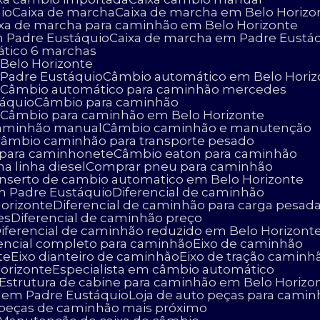
io
Caixa de marcha
Caixa de marcha em Belo Horizo
aixa de marcha para caminhão em Belo Horizonte
m Padre Eustáquio
Caixa de marcha em Padre Eustá
ático 6 marchas
Belo Horizonte
 Padre Eustáquio
Câmbio automático em Belo Horiz
o
Câmbio automático para caminhão mercedes
táquio
Câmbio para caminhão
o
Câmbio para caminhão em Belo Horizonte
caminhão manual
Câmbio caminhão e manutenção
Câmbio caminhão para transporte pesado
 para caminhonete
Câmbio eaton para caminhão
na linha diesel
Comprar pneu para caminhão
onserto de cambio automatico em Belo Horizonte
m Padre Eustáquio
Diferencial de caminhão
Horizonte
Diferencial de caminhão para carga pesad
es
Diferencial de caminhão preço
Diferencial de caminhão reduzido em Belo Horizont
erencial completo para caminhão
Eixo de caminhão
te
Eixo dianteiro de caminhão
Eixo de tração caminh
Horizonte
Especialista em câmbio automático
Estrutura de cabine para caminhão em Belo Horizo
o em Padre Eustáquio
Loja de auto peças para cami
e peças de caminhão mais próximo