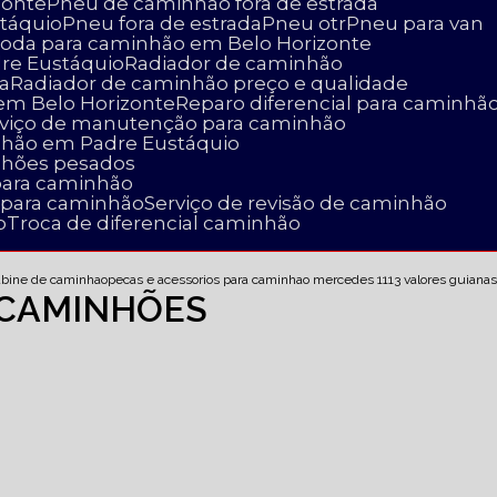
zonte
Pneu de caminhão fora de estrada
táquio
Pneu fora de estrada
Pneu otr
Pneu para van
 roda para caminhão em Belo Horizonte
dre Eustáquio
Radiador de caminhão
a
Radiador de caminhão preço e qualidade
 em Belo Horizonte
Reparo diferencial para caminhã
erviço de manutenção para caminhão
nhão em Padre Eustáquio
nhões pesados
para caminhão
a para caminhão
Serviço de revisão de caminhão
o
Troca de diferencial caminhão
cabine de caminhao
pecas e acessorios para caminhao mercedes 1113 valores guiana
 CAMINHÕES