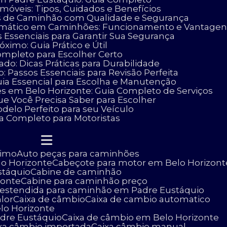
móveis: Tipos, Cuidados e Benefícios
as de Caminhão com Qualidade e Segurança
omático em Caminhões: Funcionamento e Vantagen
 Essenciais para Garantir Sua Segurança
ximo: Guia Prático e Útil
ompleto para Escolher Certo
o: Dicas Práticas para Durabilidade
 Passos Essenciais para Revisão Perfeita
uia Essencial para Escolha e Manutenção
es em Belo Horizonte: Guia Completo de Serviços
ue Você Precisa Saber para Escolher
delo Perfeito para seu Veículo
ia Completo para Motoristas
ximo
Auto peças para caminhões
lo Horizonte
Cabeçote para motor em Belo Horizont
stáquio
Cabine de caminhão
zonte
Cabine para caminhão preço
e estendida para caminhão em Padre Eustáquio
lor
Caixa de câmbio
Caixa de cambio automatico
lo Horizonte
adre Eustáquio
Caixa de câmbio em Belo Horizonte
ixa câmbio importada
Caixa câmbio manual