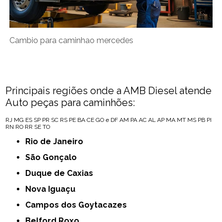
Cambio para caminhao mercedes
Principais regiões onde a AMB Diesel atende
Auto peças para caminhões:
RJ
MG
ES
SP
PR
SC
RS
PE
BA
CE
GO e DF
AM
PA
AC
AL
AP
MA
MT
MS
PB
PI
RN
RO
RR
SE
TO
Rio de Janeiro
São Gonçalo
Duque de Caxias
Nova Iguaçu
Campos dos Goytacazes
Belford Roxo