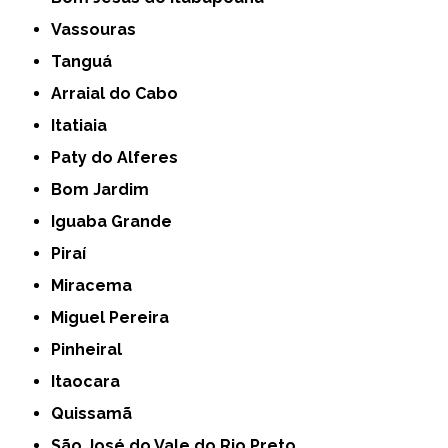
Vassouras
Tanguá
Arraial do Cabo
Itatiaia
Paty do Alferes
Bom Jardim
Iguaba Grande
Piraí
Miracema
Miguel Pereira
Pinheiral
Itaocara
Quissamã
São José do Vale do Rio Preto