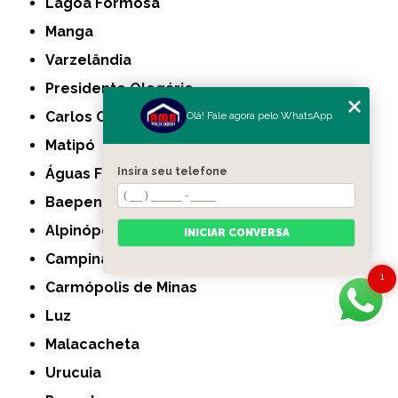
Lagoa Formosa
Manga
Varzelândia
Presidente Olegário
Carlos Chagas
Olá! Fale agora pelo WhatsApp
Matipó
Águas Formosas
Insira seu telefone
Baependi
Alpinópolis
INICIAR CONVERSA
Campina Verde
1
Carmópolis de Minas
Luz
Malacacheta
Urucuia