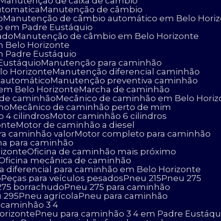
Manutenção de caixa de câmbio
utomatica
Manutenção de câmbio
o
Manutenção de câmbio automático em Belo Hori
o em Padre Eustáquio
ado
Manutenção de câmbio em Belo Horizonte
 Belo Horizonte
 Padre Eustáquio
Eustáquio
Manutenção para caminhão
lo Horizonte
Manutenção diferencial caminhão
 automático
Manutenção preventiva caminhão
 em Belo Horizonte
Marcha de caminhão
o de caminhão
Mecânico de caminhão em Belo Horiz
imo
Mecânico de caminhão perto de mim
 4 cilindros
Motor caminhão 6 cilindros
onte
Motor de caminhão a diesel
ara caminhão valor
Motor completo para caminhão
cina para caminhão
rizonte
Oficina de caminhão mais próximo
Oficina mecânica de caminhão
ça diferencial para caminhão em Belo Horizonte
o
Peças para veículos pesados
Pneu 215
Pneu 275
 275 borrachudo
Pneu 275 para caminhão
u 295
Pneu agrícola
Pneu para caminhão
a caminhão 3 4
orizonte
Pneu para caminhão 3 4 em Padre Eustáqu