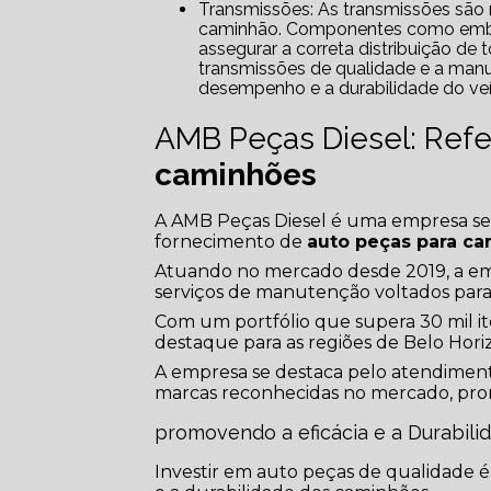
Transmissões: As transmissões são responsáveis por transmitir a potência do motor para as rodas do
caminhão. Componentes como embrea
assegurar a correta distribuição de
transmissões de qualidade e a man
desempenho e a durabilidade do veí
AMB Peças Diesel: Ref
caminhões
A AMB Peças Diesel é uma empresa sedi
fornecimento de
auto peças para c
Atuando no mercado desde 2019, a em
serviços de manutenção voltados para
Com um portfólio que supera 30 mil it
destaque para as regiões de Belo Hori
A empresa se destaca pelo atendiment
marcas reconhecidas no mercado, pro
promovendo a eficácia e a Durabil
Investir em auto peças de qualidade é 