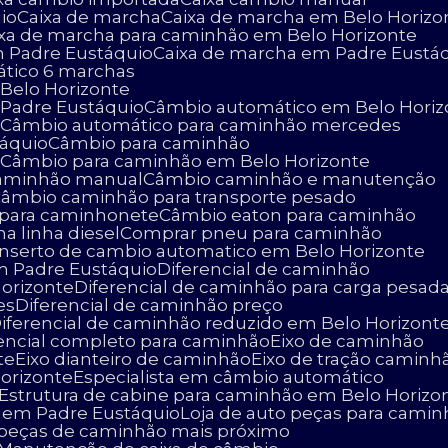
io
Caixa de marcha
Caixa de marcha em Belo Horizo
aixa de marcha para caminhão em Belo Horizonte
m Padre Eustáquio
Caixa de marcha em Padre Eustá
ático 6 marchas
Belo Horizonte
 Padre Eustáquio
Câmbio automático em Belo Horiz
o
Câmbio automático para caminhão mercedes
táquio
Câmbio para caminhão
o
Câmbio para caminhão em Belo Horizonte
caminhão manual
Câmbio caminhão e manutenção
Câmbio caminhão para transporte pesado
 para caminhonete
Câmbio eaton para caminhão
na linha diesel
Comprar pneu para caminhão
onserto de cambio automatico em Belo Horizonte
m Padre Eustáquio
Diferencial de caminhão
Horizonte
Diferencial de caminhão para carga pesad
es
Diferencial de caminhão preço
Diferencial de caminhão reduzido em Belo Horizont
erencial completo para caminhão
Eixo de caminhão
te
Eixo dianteiro de caminhão
Eixo de tração caminh
Horizonte
Especialista em câmbio automático
Estrutura de cabine para caminhão em Belo Horizo
o em Padre Eustáquio
Loja de auto peças para cami
e peças de caminhão mais próximo