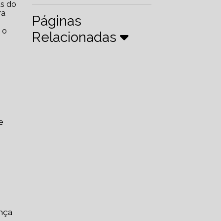
ra
Páginas
 o
Relacionadas
e
ança