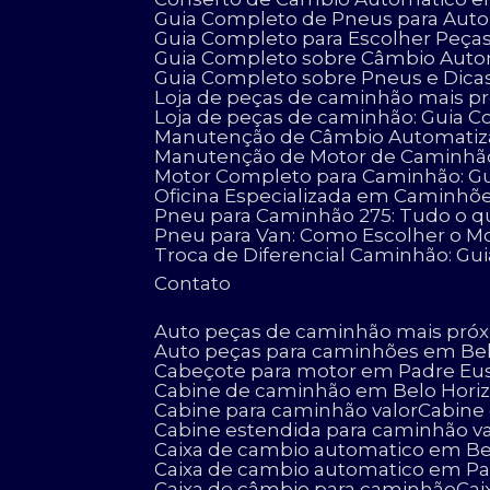
Guia Completo de Pneus para Auto
Guia Completo para Escolher Peç
Guia Completo sobre Câmbio Aut
Guia Completo sobre Pneus e Dicas
Loja de peças de caminhão mais pró
Loja de peças de caminhão: Guia C
Manutenção de Câmbio Automatizad
Manutenção de Motor de Caminhão:
Motor Completo para Caminhão: G
Oficina Especializada em Caminhõ
Pneu para Caminhão 275: Tudo o q
Pneu para Van: Como Escolher o Mo
Troca de Diferencial Caminhão: Gu
Contato
Auto peças de caminhão mais pró
Auto peças para caminhões em Be
Cabeçote para motor em Padre Eu
Cabine de caminhão em Belo Hori
Cabine para caminhão valor
Cabin
Cabine estendida para caminhão va
Caixa de cambio automatico em Be
Caixa de cambio automatico em P
Caixa de câmbio para caminhão
Ca