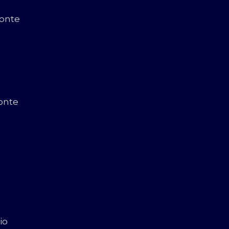
zonte
onte
io