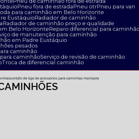
zonte
Pneu de caminhão fora de estrada
táquio
Pneu fora de estrada
Pneu otr
Pneu para van
 roda para caminhão em Belo Horizonte
dre Eustáquio
Radiador de caminhão
a
Radiador de caminhão preço e qualidade
 em Belo Horizonte
Reparo diferencial para caminhã
erviço de manutenção para caminhão
nhão em Padre Eustáquio
nhões pesados
para caminhão
a para caminhão
Serviço de revisão de caminhão
o
Troca de diferencial caminhão
minhao
contato de loja de acessorios para caminhao mairipora
 CAMINHÕES