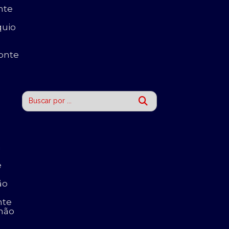
nte
quio
onte
a
e
ão
nte
nhão