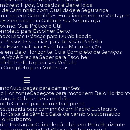
móveis: Tipos, Cuidados e Benefícios
as de Caminhão com Qualidade e Segurança
omático em Caminhões: Funcionamento e Vantagen
 Essenciais para Garantir Sua Segurança
ximo: Guia Prático e Útil
ompleto para Escolher Certo
o: Dicas Práticas para Durabilidade
 Passos Essenciais para Revisão Perfeita
uia Essencial para Escolha e Manutenção
es em Belo Horizonte: Guia Completo de Serviços
ue Você Precisa Saber para Escolher
delo Perfeito para seu Veículo
ia Completo para Motoristas
ximo
Auto peças para caminhões
lo Horizonte
Cabeçote para motor em Belo Horizont
stáquio
Cabine de caminhão
zonte
Cabine para caminhão preço
e estendida para caminhão em Padre Eustáquio
lor
Caixa de câmbio
Caixa de cambio automatico
lo Horizonte
adre Eustáquio
Caixa de câmbio em Belo Horizonte
ixa câmbio importada
Caixa câmbio manual