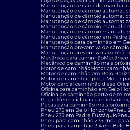
Loja de peças para caminhão perto
Manutenção de caixa de marcha a
Manutenção de câmbio automátic
Manutenção de câmbio automátic
Manutenção de câmbio automatiz
Manutenção de câmbio manual em
Manutenção de câmbio manual em
Manutenção de câmbio em Padre 
Manutenção para caminhão em Be
Manutenção preventiva de câmbio
Manutenção preventiva caminhão
Mecânica para caminhão
Mecânic
Mecânico de caminhão mais próx
Motor de caminhão
Motor caminhão
Motor de caminhão em Belo Horiz
Motor de caminhão preço
Motor p
Motor parcial caminhão diesel
Ofi
Oficina para caminhão em Belo Ho
Oficina de caminhão perto de mim
Peça diferencial para caminhão
Pe
Peças para caminhão mais próxim
Pneu 275 em Belo Horizonte
Pneu
Pneu 275 em Padre Eustáquio
Pne
Pneu para caminhão 275
Pneu par
Pneu para caminhão 3 4 em Belo H