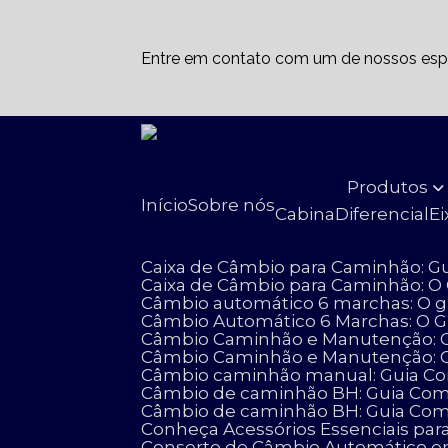
Entre em contato com um de nossos espe
Produtos
Início
Sobre nós
Cabina
Diferencial
E
Caixa de Câmbio para Caminhão: G
Caixa de Câmbio para Caminhão: O
Câmbio automático 6 marchas: O g
Câmbio Automático 6 Marchas: O 
Câmbio Caminhão e Manutenção: G
Câmbio Caminhão e Manutenção: 
Câmbio caminhão manual: Guia Com
Câmbio de caminhão BH: Guia Compl
Câmbio de caminhão BH: Guia Comp
Conheça Acessórios Essenciais 
Conserto de Câmbio Automático e