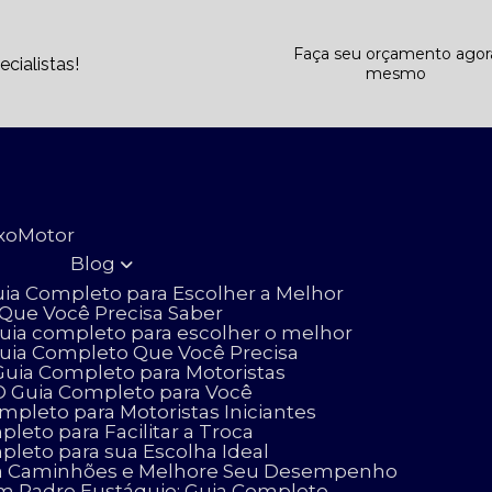
Faça seu orçamento agor
cialistas!
mesmo
ixo
Motor
Blog
uia Completo para Escolher a Melhor
 Que Você Precisa Saber
uia completo para escolher o melhor
Guia Completo Que Você Precisa
uia Completo para Motoristas
O Guia Completo para Você
pleto para Motoristas Iniciantes
eto para Facilitar a Troca
leto para sua Escolha Ideal
para Caminhões e Melhore Seu Desempenho
m Padre Eustáquio: Guia Completo