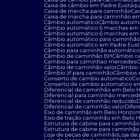
Caixa de câmbio em Padre Eustáqu
Caixa de marcha para caminhão
C
Caixa de marcha para caminhão e
Câmbio automático
Câmbio autom
Câmbio automático 6 marchas em 
Câmbio automático 6 marchas em
Câmbio automático para caminhã
Câmbio automático em Padre Eus
Câmbio para caminhão automátic
Câmbio de caminhão BH
Câmbio 
Cambio para caminhao mercedes
Câmbio de caminhão valor
Câmbio
Câmbio zf para caminhão
Câmbios 
Conserto de cambio automatico
C
Conserto de cambio automatico e
Diferencial de caminhão em Belo 
Diferencial para caminhão merced
Diferencial de caminhão reduzido
Diferencial de caminhão valor
Dif
Eixo de caminhão em Belo Horizon
Eixo de tração caminhão em Belo 
Estrutura de cabine para caminhão
Estrutura de cabine para caminhã
Loja de peças de caminhão
Loja d