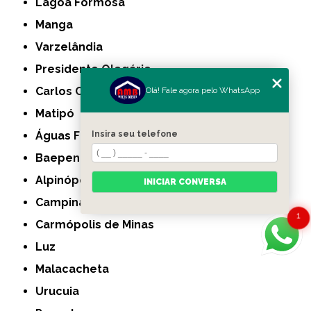
Lagoa Formosa
Manga
Varzelândia
Presidente Olegário
Carlos Chagas
Olá! Fale agora pelo WhatsApp
Matipó
Águas Formosas
Insira seu telefone
Baependi
Alpinópolis
INICIAR CONVERSA
Campina Verde
1
Carmópolis de Minas
Luz
Malacacheta
Urucuia