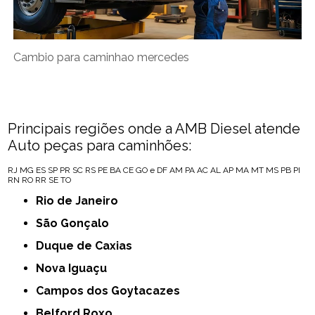
Cambio para caminhao mercedes
Principais regiões onde a AMB Diesel atende
Auto peças para caminhões:
RJ
MG
ES
SP
PR
SC
RS
PE
BA
CE
GO e DF
AM
PA
AC
AL
AP
MA
MT
MS
PB
PI
RN
RO
RR
SE
TO
Rio de Janeiro
São Gonçalo
Duque de Caxias
Nova Iguaçu
Campos dos Goytacazes
Belford Roxo