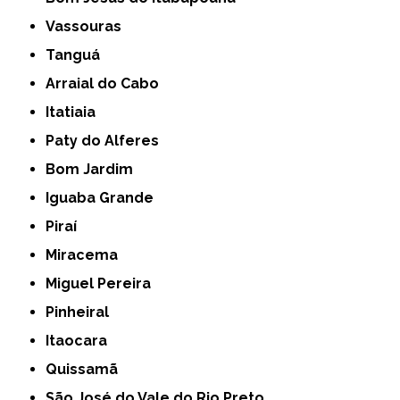
Vassouras
Tanguá
Arraial do Cabo
Itatiaia
Paty do Alferes
Bom Jardim
Iguaba Grande
Piraí
Miracema
Miguel Pereira
Pinheiral
Itaocara
Quissamã
São José do Vale do Rio Preto